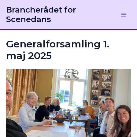
Gå
Brancherådet for
til
Scenedans
Main
indholdet
Men
Generalforsamling 1.
maj 2025