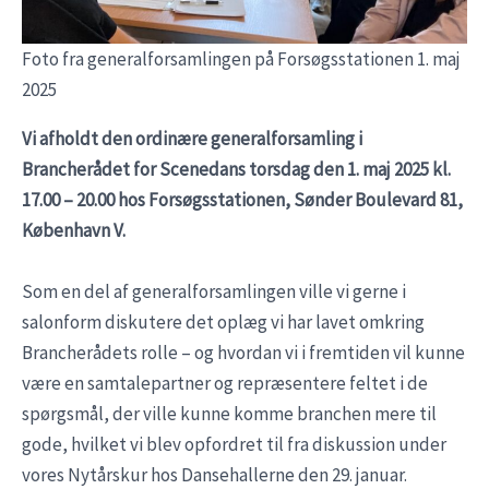
Foto fra generalforsamlingen på Forsøgsstationen 1. maj
2025
Vi afholdt den ordinære generalforsamling i
Brancherådet for Scenedans torsdag den 1. maj 2025 kl.
17.00 – 20.00 hos Forsøgsstationen, Sønder Boulevard 81,
København V.
Som en del af generalforsamlingen ville vi gerne i
salonform diskutere det oplæg vi har lavet omkring
Brancherådets rolle – og hvordan vi i fremtiden vil kunne
være en samtalepartner og repræsentere feltet i de
spørgsmål, der ville kunne komme branchen mere til
gode, hvilket vi blev opfordret til fra diskussion under
vores Nytårskur hos Dansehallerne den 29. januar.